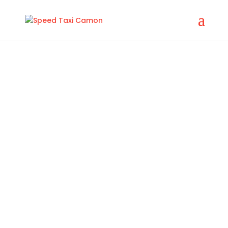
Speed Taxi
Avec Speed Taxi CAMON, l’heure c’est l’heure !
07 83 94 47 02
Nos prestations